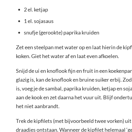
2 el. ketjap
1 el. sojasaus
snufje (gerookte) paprika kruiden
Zet een steelpan met water op en laat hierin de kip
koken. Giet het water af en laat even afkoelen.
Snijd de ui en knoflook fijn en fruit in een koekenpa
glazig is, kan de knoflook en bruine suiker erbij. Zo
is, voeg je de sambal, paprika kruiden, ketjap en soj
aan de kook en zet daarna het vuur uit. Blijf onder
het niet aanbrandt.
Trek de kipfilets (met bijvoorbeeld twee vorken) uit 
draadjes ontstaan. Wanneer de kipfilet helemaal ‘get