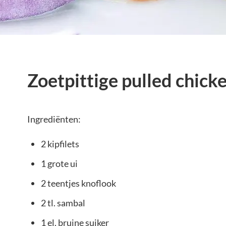
Zoetpittige pulled chick
Ingrediënten:
2 kipfilets
1 grote ui
2 teentjes knoflook
2 tl. sambal
1 el. bruine suiker