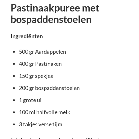
Pastinaakpuree met
bospaddenstoelen
Ingrediënten
500 gr Aardappelen
400 gr Pastinaken
150 gr spekjes
200 gr bospaddenstoelen
1 grote ui
100 ml halfvolle melk
3 takjes verse tijm